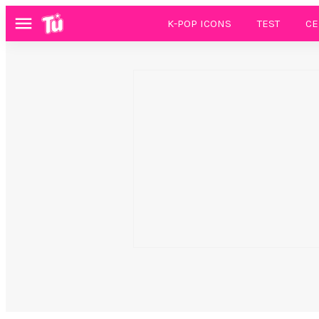
K-POP ICONS
TEST
CE
Menú