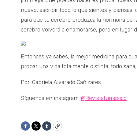
¡Lo mejor que puedes hacer es probar cosas nu
nuevo, escribir todo lo que sientes y piensas,
para que tu cerebro produzca la hormona de la
cerebro volverá a enamorarse, pero en lugar de
Entonces ya sabes, la mejor medicina para cua
probar una vida totalmente distinta; todo sana
Por: Gabriela Alvarado Cañizares
Síguenos en instagram:
@Revistatumexico
Facebook
Twitter
Tumblr
Copy