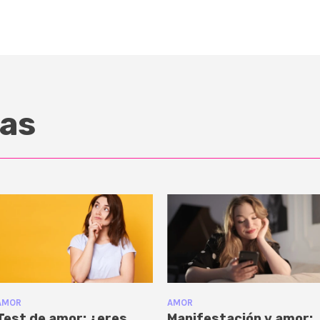
as
AMOR
AMOR
Test de amor: ¿eres
Manifestación y amor: