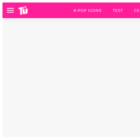
K-POP ICONS
TEST
CE
Menú