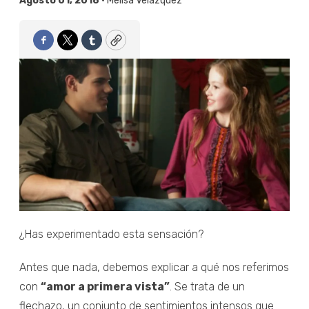
Agosto 01, 2018 •
Melisa Velázquez
Facebook
Twitter
Tumblr
Copy
¿Has experimentado esta sensación?
Antes que nada, debemos explicar a qué nos referimos
con
“amor a primera vista”
. Se trata de un
flechazo, un conjunto de sentimientos intensos que