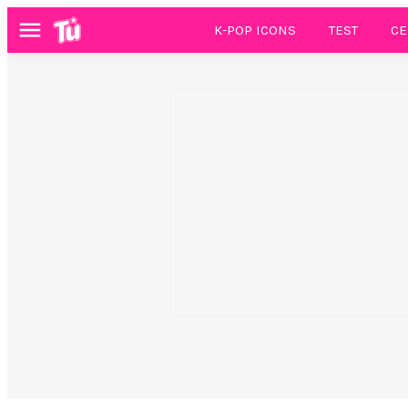
K-POP ICONS
TEST
CE
Menú