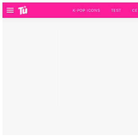
K-POP ICONS
TEST
CE
Menú