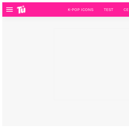
K-POP ICONS
TEST
CE
Menú